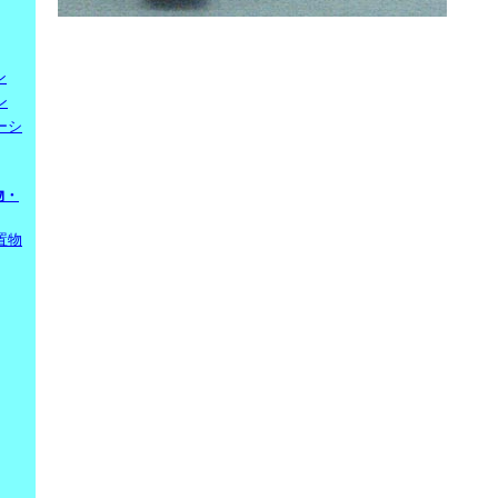
ン
ン
ーシ
物・
置物