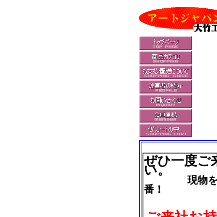
ぜひ一度ご
い。
現物を見
番！