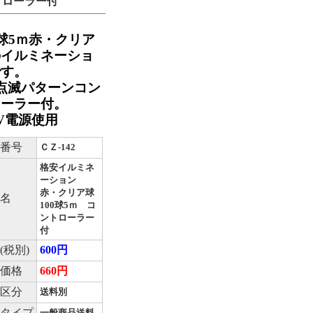
トローラー付
0球5ｍ赤・クリア
のイルミネーショ
です。
点滅パターンコン
ローラー付。
0V電源使用
番号
ＣＺ-142
格安イルミネ
ーション
赤・クリア球
名
100球5ｍ コ
ントローラー
付
(税別)
600円
価格
660円
区分
送料別
タイプ
一般商品送料