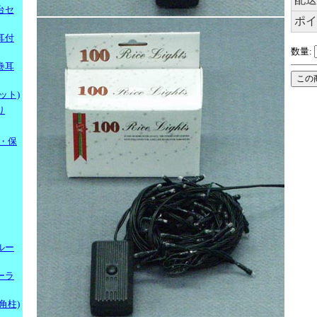
台セ
ポイ
耳付
数量:
巻耳
ット)
り
・保
ルー
ーラ
角柱)