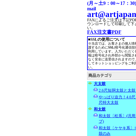
(月～土9：00～17：30
mail
art@artjapan
FAXによるご注文は
下記PD
ウンロードして印刷して下
い。
FAX注文書PDF
■SSLの使用について
※当店では、お客さまの個人情
護するために
SSL
(暗号化通信技
利用しています。入力いただく
報は暗号化され外部から閲覧さ
なく安全に送受信されますので
してネットショッピングをご利
い。
商品カテゴリ
大太鼓
2.6尺短胴太鼓と太鼓
やっぱり迫力！4.0尺～
尺特大太鼓
和太鼓
和太鼓〔松系〕(汎用
プ)
和太鼓〔ケヤキ系〕
鼓のみ