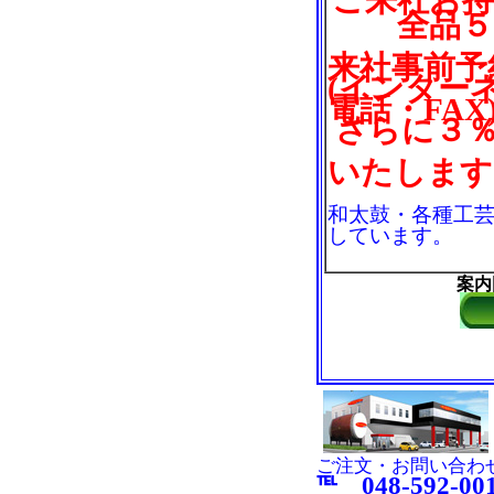
ご来社お
全品５
来社事前予
(インター
電話・FAX
さらに３
いたします
和太鼓・各種工
しています。
案内
ご注文・お問い合わ
℡ 048-592-00