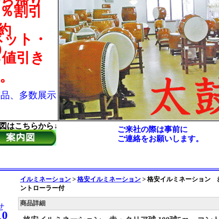
持ち帰り
％割引
約
ネット・
)
％値引き
。
芸品、多数展示
図はこちらから↓
ご来社の際は事前に
ご連絡をお願いします。
イルミネーション
>
格安イルミネーション
>
格安イルミネーション 赤
ントローラー付
商品詳細
せ
10