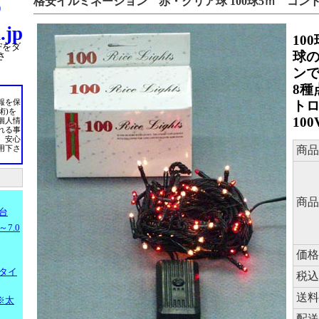
格安イルミネーション 赤・クリア球 100球5ｍ コン
)
.jp
10
Fをダ
球
さ
ン
8種
ト
報を保
術)を
10
個人情
れる事
、安心
商品
用下さ
商品
台
7.0
価格
タイ
税込
送料
※太
配送