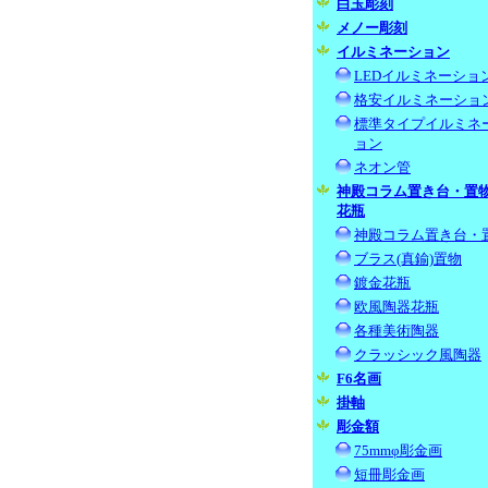
白玉彫刻
メノー彫刻
イルミネーション
LEDイルミネーショ
格安イルミネーショ
標準タイプイルミネ
ョン
ネオン管
神殿コラム置き台・置
花瓶
神殿コラム置き台・
ブラス(真鍮)置物
鍍金花瓶
欧風陶器花瓶
各種美術陶器
クラッシック風陶器
F6名画
掛軸
彫金額
75mmφ彫金画
短冊彫金画