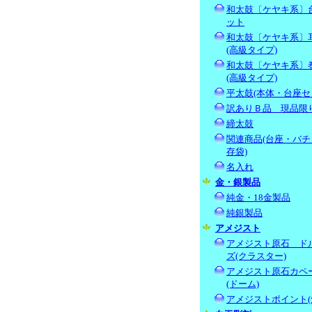
和太鼓〔ケヤキ系〕
ット
和太鼓〔ケヤキ系〕
(高級タイプ)
和太鼓〔ケヤキ系〕
(高級タイプ)
平太鼓(本体・台座セ
訳ありＢ品 現品限
締太鼓
関連商品(台座・バチ
存袋)
名入れ
金・銀製品
純金・18金製品
純銀製品
アメジスト
アメジスト原石 ド
ズ(クラスター)
アメジスト原石カペ
(ドーム)
アメジストポイント(