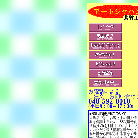
お電話による
ご注文・お問い合わ
048-592-0010
(平日9：00～17：30)
■SSLの使用について
※当店では、お客さまの個人情
報を保護するために
SSL
(暗号化
通信技術)を利用しています。入
力いただく個人情報は暗号化さ
れ外部から閲覧される事なく安
全に送受信されますので、安心