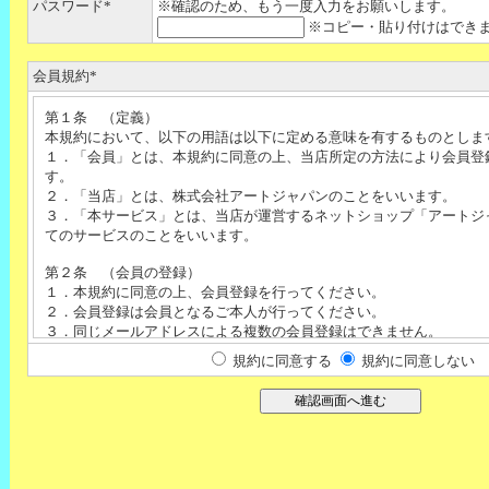
パスワード*
※確認のため、もう一度入力をお願いします。
※コピー・貼り付けはでき
会員規約*
第１条 （定義）
本規約において、以下の用語は以下に定める意味を有するものとしま
１．「会員」とは、本規約に同意の上、当店所定の方法により会員登
す。
２．「当店」とは、株式会社アートジャパンのことをいいます。
３．「本サービス」とは、当店が運営するネットショップ「アートジ
てのサービスのことをいいます。
第２条 （会員の登録）
１．本規約に同意の上、会員登録を行ってください。
２．会員登録は会員となるご本人が行ってください。
３．同じメールアドレスによる複数の会員登録はできません。
４．会員は、本サービスに登録したパスワードを第三者に開示、貸与
規約に同意する
規約に同意しない
に、第三者に知られないよう厳重に管理してください。第三者によっ
れたことにより生じた損害については、当店は一切責任を負わないも
第３条 （会員情報の変更）
会員の住所や電話番号など、会員登録の内容に変更があった場合は、
員情報変更」ボタンより登録内容の変更を行ってください。