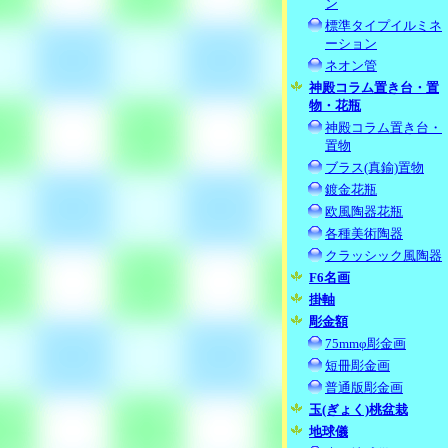
ン
標準タイプイルミネ
ーション
ネオン管
神殿コラム置き台・置
物・花瓶
神殿コラム置き台・
置物
ブラス(真鍮)置物
鍍金花瓶
欧風陶器花瓶
各種美術陶器
クラッシック風陶器
F6名画
掛軸
彫金額
75mmφ彫金画
短冊彫金画
普通版彫金画
玉(ぎょく)桃盆栽
地球儀