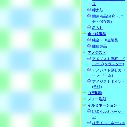
り
締太鼓
関連商品(台座・バ
チ・保存袋)
名入れ
金・銀製品
純金・18金製品
純銀製品
アメジスト
アメジスト原石 ド
ルーズ(クラスター)
アメジスト原石カペ
ーラ(ドーム)
アメジストポイント
(角柱)
白玉彫刻
メノー彫刻
イルミネーション
LEDイルミネーショ
ン
格安イルミネーショ