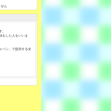
ません
す。
録をした人をいいま
ャパン」で提供する全
、共有しないととも
て本サービスが利用さ
のとします。
会員専用ページの「会