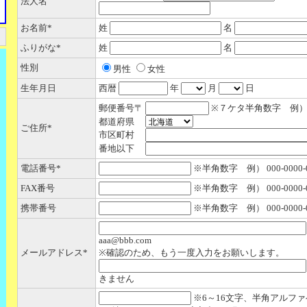
法人名
お名前*
姓
名
ふりがな*
姓
名
性別
男性
女性
生年月日
西暦
年
月
日
郵便番号〒
※７ケタ半角数字 例） 00
都道府県
ご住所*
市区町村
番地以下
電話番号*
※半角数字 例） 000-0000-0
FAX番号
※半角数字 例） 000-0000-0
携帯番号
※半角数字 例） 000-0000-0
aaa@bbb.com
メールアドレス*
※確認のため、もう一度入力をお願いします。
きません
※6～16文字、半角アルフ