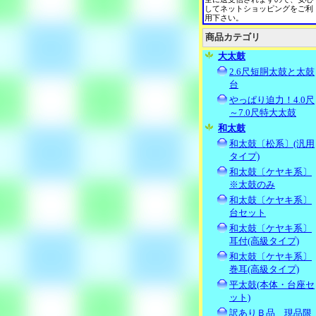
してネットショッピングをご利
用下さい。
商品カテゴリ
大太鼓
2.6尺短胴太鼓と太鼓
台
やっぱり迫力！4.0尺
～7.0尺特大太鼓
和太鼓
和太鼓〔松系〕(汎用
タイプ)
和太鼓〔ケヤキ系〕
※太鼓のみ
和太鼓〔ケヤキ系〕
台セット
和太鼓〔ケヤキ系〕
耳付(高級タイプ)
和太鼓〔ケヤキ系〕
巻耳(高級タイプ)
平太鼓(本体・台座セ
ット)
訳ありＢ品 現品限