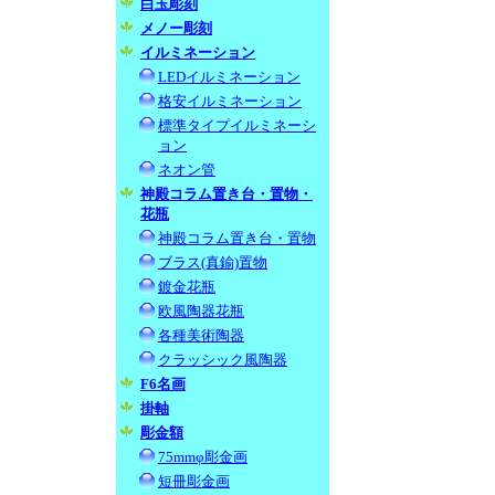
白玉彫刻
メノー彫刻
イルミネーション
LEDイルミネーション
格安イルミネーション
標準タイプイルミネーシ
ョン
ネオン管
神殿コラム置き台・置物・
花瓶
神殿コラム置き台・置物
ブラス(真鍮)置物
鍍金花瓶
欧風陶器花瓶
各種美術陶器
クラッシック風陶器
F6名画
掛軸
彫金額
75mmφ彫金画
短冊彫金画