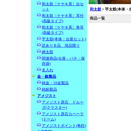
和太鼓〔ケヤキ系〕台セ
ット
和太鼓
>
平太鼓(本体・
和太鼓〔ケヤキ系〕耳付
商品一覧
(高級タイプ)
和太鼓〔ケヤキ系〕巻耳
(高級タイプ)
平太鼓(本体・台座セット)
訳ありＢ品 現品限り
締太鼓
関連商品(台座・バチ・保
存袋)
名入れ
金・銀製品
純金・18金製品
純銀製品
アメジスト
アメジスト原石 ドルー
ズ(クラスター)
アメジスト原石カペーラ
(ドーム)
アメジストポイント(角柱)