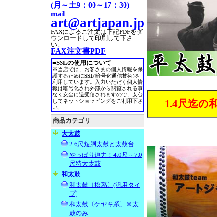
(月～土9：00～17：30)
mail
art@artjapan.jp
FAXによるご注文は
下記PDFをダ
ウンロードして印刷して下さ
い。
FAX注文書PDF
■SSLの使用について
※当店では、お客さまの個人情報を保
護するために
SSL
(暗号化通信技術)を
利用しています。入力いただく個人情
報は暗号化され外部から閲覧される事
なく安全に送受信されますので、安心
1.4尺迄
してネットショッピングをご利用下さ
い。
商品カテゴリ
大太鼓
2.6尺短胴太鼓と太鼓台
やっぱり迫力！4.0尺～7.0
尺特大太鼓
和太鼓
和太鼓〔松系〕(汎用タイ
プ)
和太鼓〔ケヤキ系〕※太
鼓のみ