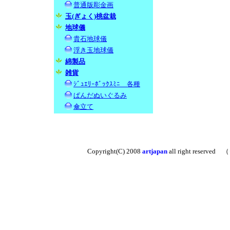
普通版彫金画
玉(ぎょく)桃盆栽
地球儀
貴石地球儀
浮き玉地球儀
綿製品
雑貨
ｼﾞｭｴﾘｰﾎﾞｯｸｽﾐﾆ 各種
ぱんだぬいぐるみ
傘立て
Copyright(C) 2008
artjapan
all right reserved
（※