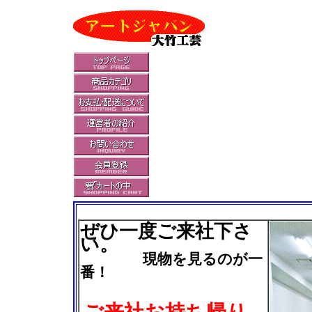
ぜひ一度ご来社下さ
い。
現物を見るのが一
番！