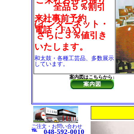
ご来社お持ち帰り
全品５％割引
来社事前予約
(インターネット・
電話・FAX)
さらに３％値引き
いたします。
和太鼓・各種工芸品、多数展示
しています。
案内図はこちらから↓
ご注文・お問い合わせ
℡ 048-592-0010