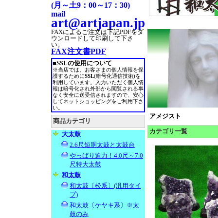
(月～土9：00～17：30)
mail
art@artjapan.jp
FAXによるご注文は
下記PDFをダ
ウンロードして印刷して下さ
い。
FAX注文書PDF
■SSLの使用について
※当店では、お客さまの個人情報を保
護するために
SSL
(暗号化通信技術)を
利用しています。入力いただく個人情
報は暗号化され外部から閲覧される事
なく安全に送受信されますので、安心
してネットショッピングをご利用下さ
い。
アメジスト
商品カテゴリ
カテゴリ一覧
大太鼓
2.6尺短胴太鼓と太鼓台
やっぱり迫力！4.0尺～7.0
尺特大太鼓
和太鼓
和太鼓〔松系〕(汎用タイ
プ)
和太鼓〔ケヤキ系〕※太
鼓のみ