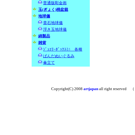
普通版彫金画
玉(ぎょく)桃盆栽
地球儀
貴石地球儀
浮き玉地球儀
綿製品
雑貨
ｼﾞｭｴﾘｰﾎﾞｯｸｽﾐﾆ 各種
ぱんだぬいぐるみ
傘立て
Copyright(C) 2008
artjapan
all right reserved
（※