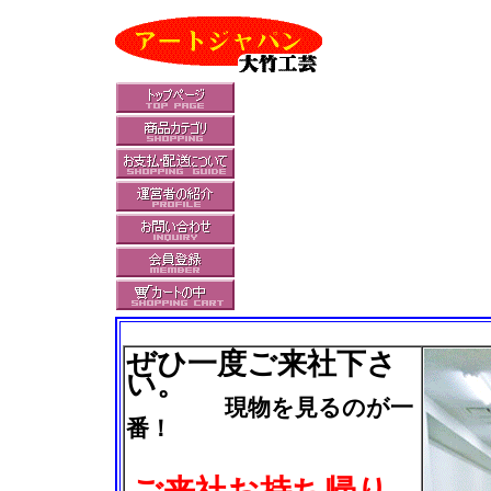
ぜひ一度ご来社下さ
い。
現物を見るのが一
番！