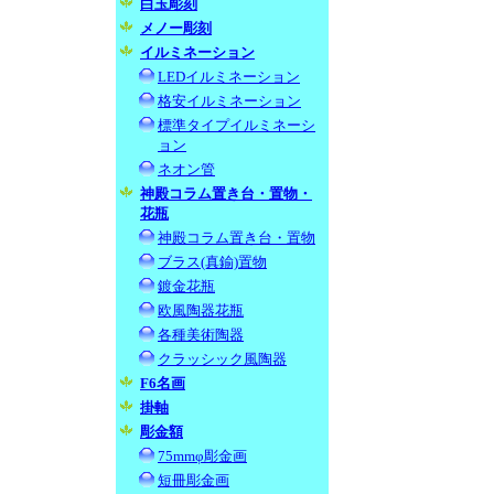
白玉彫刻
メノー彫刻
イルミネーション
LEDイルミネーション
格安イルミネーション
標準タイプイルミネーシ
ョン
ネオン管
神殿コラム置き台・置物・
花瓶
神殿コラム置き台・置物
ブラス(真鍮)置物
鍍金花瓶
欧風陶器花瓶
各種美術陶器
クラッシック風陶器
F6名画
掛軸
彫金額
75mmφ彫金画
短冊彫金画