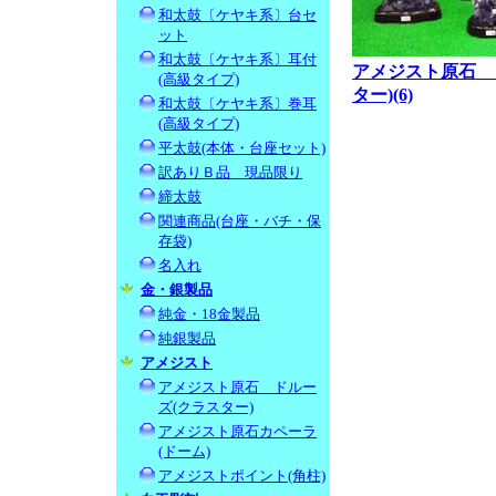
和太鼓〔ケヤキ系〕台セ
ット
和太鼓〔ケヤキ系〕耳付
アメジスト原石 
(高級タイプ)
ター)(6)
和太鼓〔ケヤキ系〕巻耳
(高級タイプ)
平太鼓(本体・台座セット)
訳ありＢ品 現品限り
締太鼓
関連商品(台座・バチ・保
存袋)
名入れ
金・銀製品
純金・18金製品
純銀製品
アメジスト
アメジスト原石 ドルー
ズ(クラスター)
アメジスト原石カペーラ
(ドーム)
アメジストポイント(角柱)