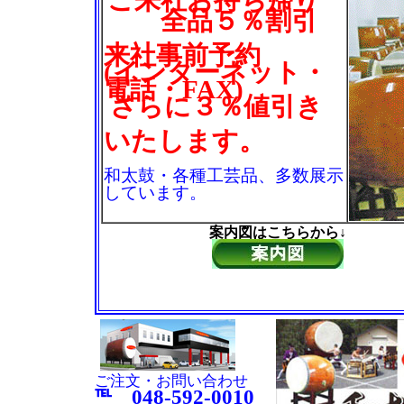
ご来社お持ち帰り
全品５％割引
来社事前予約
(インターネット・
電話・FAX)
さらに３％値引き
いたします。
和太鼓・各種工芸品、多数展示
しています。
案内図はこちらから↓
ご注文・お問い合わせ
℡ 048-592-0010