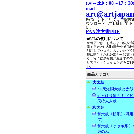
(月～土9：00～17：30
mail
art@artjapan
FAXによるご注文は
下記PD
ウンロードして印刷して下
い。
FAX注文書PDF
■SSLの使用について
※当店では、お客さまの個人情
護するために
SSL
(暗号化通信技
利用しています。入力いただく
報は暗号化され外部から閲覧さ
なく安全に送受信されますので
してネットショッピングをご利
い。
商品カテゴリ
大太鼓
2.6尺短胴太鼓と太鼓
やっぱり迫力！4.0尺～
尺特大太鼓
和太鼓
和太鼓〔松系〕(汎用
プ)
和太鼓〔ケヤキ系〕
鼓のみ