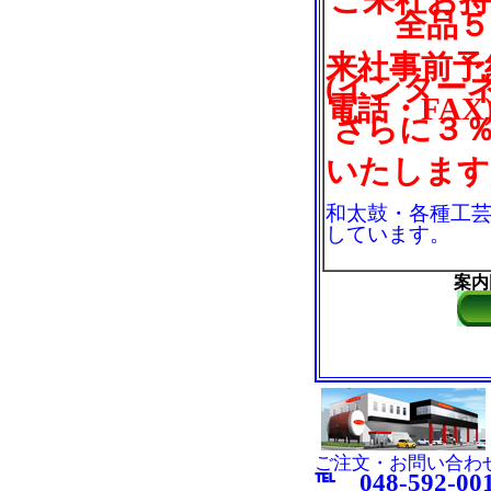
ご来社お
全品５
来社事前予
(インター
電話・FAX
さらに３
いたします
和太鼓・各種工
しています。
案内
ご注文・お問い合わ
℡ 048-592-00