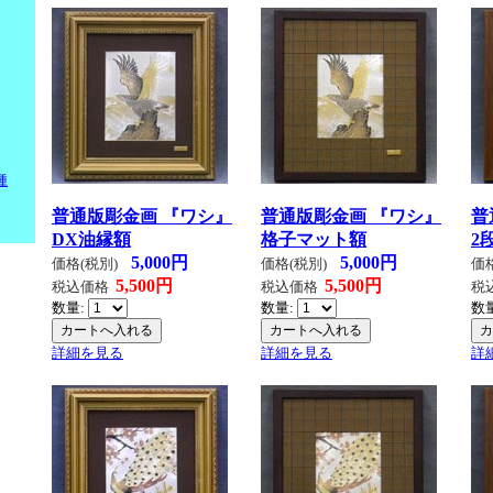
種
普通版彫金画 『ワシ』
普通版彫金画 『ワシ』
普
DX油縁額
格子マット額
2
5,000円
5,000円
価格(税別)
価格(税別)
価
5,500円
5,500円
税込価格
税込価格
税
数量:
数量:
数
詳細を見る
詳細を見る
詳