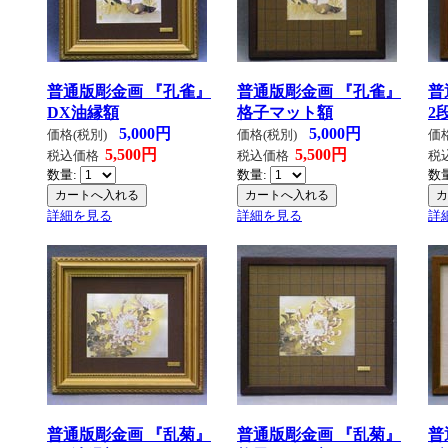
普通版彫金画 『孔雀』
普通版彫金画 『孔雀』
普
DX油縁額
格子マット額
2
5,000円
5,000円
価格(税別)
価格(税別)
価
5,500円
5,500円
税込価格
税込価格
税
数量:
数量:
数
詳細を見る
詳細を見る
詳
普通版彫金画 『乱菊』
普通版彫金画 『乱菊』
普