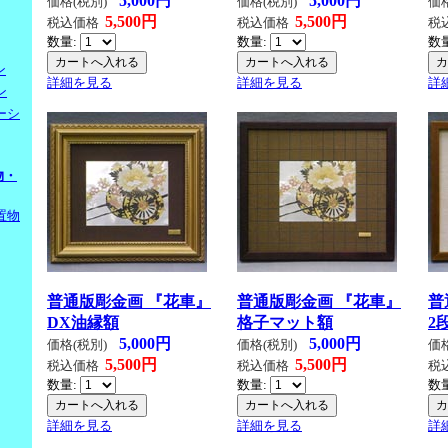
5,000円
5,000円
価格(税別)
価格(税別)
価
5,500円
5,500円
税込価格
税込価格
税
数量:
数量:
数
ン
詳細を見る
詳細を見る
詳
ン
ーシ
物・
置物
普通版彫金画 『花車』
普通版彫金画 『花車』
普
DX油縁額
格子マット額
2
5,000円
5,000円
価格(税別)
価格(税別)
価
5,500円
5,500円
税込価格
税込価格
税
数量:
数量:
数
詳細を見る
詳細を見る
詳