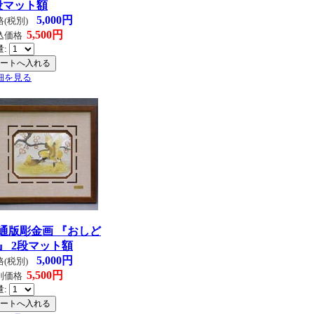
段マット額
5,000円
格(税別)
5,500円
込価格
量:
細を見る
通版彫金画 『おしど
』 2段マット額
5,000円
格(税別)
5,500円
別価格
量: