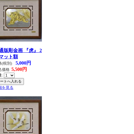
通版彫金画 『虎』 2
マット額
5,000円
格(税別)
5,500円
込価格
量:
細を見る