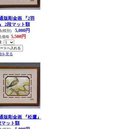
通版彫金画 『2羽
』 2段マット額
5,000円
格(税別)
5,500円
込価格
量:
細を見る
通版彫金画 『松鷹』
段マット額