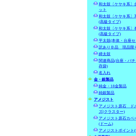
和太鼓〔ケヤキ系〕
ット
和太鼓〔ケヤキ系〕
(高級タイプ)
和太鼓〔ケヤキ系〕
(高級タイプ)
平太鼓(本体・台座セ
訳ありＢ品 現品限
締太鼓
関連商品(台座・バチ
存袋)
名入れ
金・銀製品
純金・18金製品
純銀製品
アメジスト
アメジスト原石 ド
ズ(クラスター)
アメジスト原石カペ
(ドーム)
アメジストポイント(