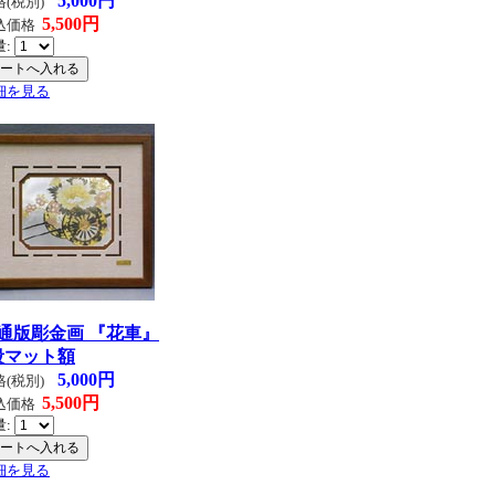
5,000円
格(税別)
5,500円
込価格
量:
細を見る
通版彫金画 『花車』
段マット額
5,000円
格(税別)
5,500円
込価格
量:
細を見る