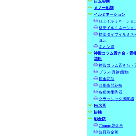
白玉彫刻
メノー彫刻
イルミネーション
LEDイルミネーショ
格安イルミネーショ
標準タイプイルミネ
ョン
ネオン管
神殿コラム置き台・置
花瓶
神殿コラム置き台・
ブラス(真鍮)置物
鍍金花瓶
欧風陶器花瓶
各種美術陶器
クラッシック風陶器
F6名画
掛軸
彫金額
75mmφ彫金画
短冊彫金画