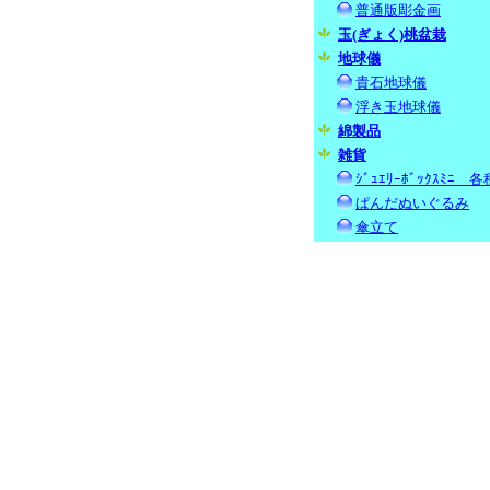
普通版彫金画
玉(ぎょく)桃盆栽
地球儀
貴石地球儀
浮き玉地球儀
綿製品
雑貨
ｼﾞｭｴﾘｰﾎﾞｯｸｽﾐﾆ 各
ぱんだぬいぐるみ
傘立て