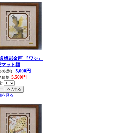
通版彫金画 『ワシ』
段マット額
5,000円
格(税別)
5,500円
込価格
量:
細を見る