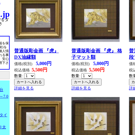
)
.jp
Fをダ
さ
報を保
術)を
普通版彫金画 『虎』
普通版彫金画 『虎』 格
普
個人情
れる事
DX油縁額
子マット額
段
、安心
5,000円
5,000円
用下さ
価格(税別)
価格(税別)
価
5,500円
5,500円
税込価格
税込価格
税
数量:
数量:
数
詳細を見る
詳細を見る
詳
台
7.0
タイ
※太