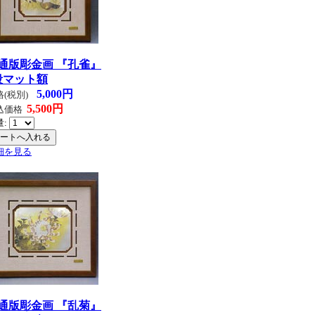
通版彫金画 『孔雀』
段マット額
5,000円
格(税別)
5,500円
込価格
量:
細を見る
通版彫金画 『乱菊』