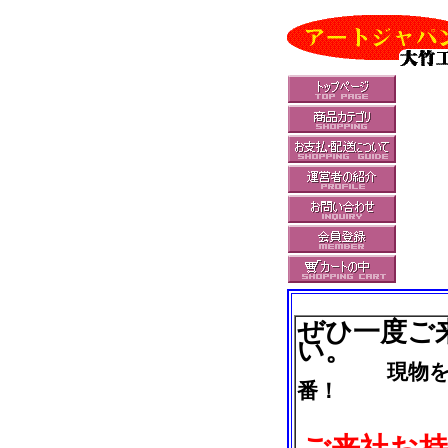
ぜひ一度ご
い。
現物を見
番！