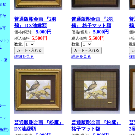
台セ
耳付
普通版彫金画 『2羽
普通版彫金画 『2羽
普
鶴』 DX油縁額
鶴』 格子マット額
鶴
巻耳
5,000円
5,000円
価格(税別)
価格(税別)
価
5,500円
5,500円
税込価格
税込価格
税
ット)
数量:
数量:
数
り
詳細を見る
詳細を見る
詳
・保
ルー
ーラ
普通版彫金画 『松鷹』
普通版彫金画 『松鷹』
普
DX油縁額
格子マット額
2
角柱)