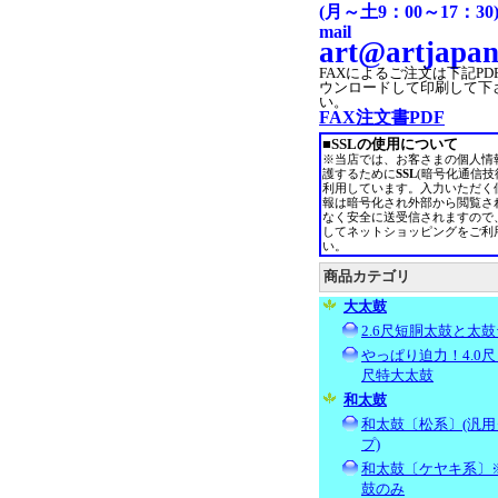
(月～土9：00～17：30
mail
art@artjapan
FAXによるご注文は
下記PD
ウンロードして印刷して下
い。
FAX注文書PDF
■SSLの使用について
※当店では、お客さまの個人情
護するために
SSL
(暗号化通信技
利用しています。入力いただく
報は暗号化され外部から閲覧さ
なく安全に送受信されますので
してネットショッピングをご利
い。
商品カテゴリ
大太鼓
2.6尺短胴太鼓と太鼓
やっぱり迫力！4.0尺～
尺特大太鼓
和太鼓
和太鼓〔松系〕(汎用
プ)
和太鼓〔ケヤキ系〕
鼓のみ