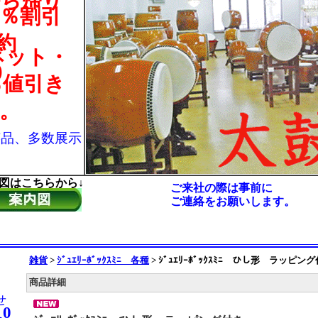
持ち帰り
％割引
約
ネット・
)
％値引き
。
芸品、多数展示
図はこちらから↓
ご来社の際は事前に
ご連絡をお願いします。
雑貨
>
ｼﾞｭｴﾘｰﾎﾞｯｸｽﾐﾆ 各種
>
ｼﾞｭｴﾘｰﾎﾞｯｸｽﾐﾆ ひし形 ラッピン
商品詳細
せ
10