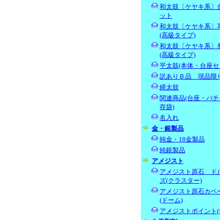
和太鼓〔ケヤキ系〕
ット
和太鼓〔ケヤキ系〕
(高級タイプ)
和太鼓〔ケヤキ系〕
(高級タイプ)
平太鼓(本体・台座セ
訳ありＢ品 現品限
締太鼓
関連商品(台座・バチ
存袋)
名入れ
金・銀製品
純金・18金製品
純銀製品
アメジスト
アメジスト原石 ド
ズ(クラスター)
アメジスト原石カペ
(ドーム)
アメジストポイント(