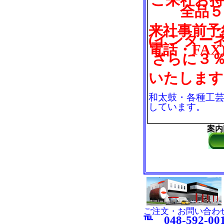
ご来社お
全品５
来社事前予
(インター
電話・FAX
さらに３
いたします
和太鼓・各種工
しています。
案内
ご注文・お問い合わ
℡ 048-592-00