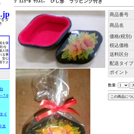
ｼﾞｭｴﾘｰﾎﾞｯｸｽﾐﾆ ひし形 ラッピング付き
)
.jp
商品番号
Fをダ
さ
商品名
価格(税別)
報を保
税込価格
術)を
個人情
送料区分
れる事
、安心
配送タイプ
用下さ
ポイント
数量:
台
7.0
タイ
※太