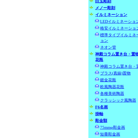
白玉彫刻
メノー彫刻
イルミネーション
LEDイルミネーショ
格安イルミネーショ
標準タイプイルミネ
ョン
ネオン管
神殿コラム置き台・置
花瓶
神殿コラム置き台・
ブラス(真鍮)置物
鍍金花瓶
欧風陶器花瓶
各種美術陶器
クラッシック風陶器
F6名画
掛軸
彫金額
75mmφ彫金画
短冊彫金画