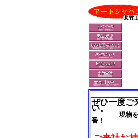
ぜひ一度ご
い。
現物を見
番！