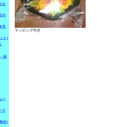
台セ
耳付
巻耳
ラッピング付き
ット)
り
・保
ルー
ーラ
角柱)